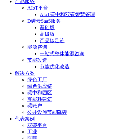
产品服务
AIoT平台
AloT碳中和双碳智慧管理
D碳云SaaS服务
基础版
高级版
产品碳足迹
能源咨询
一站式整体能源咨询
节能改造
节能优化改造
解决方案
绿色工厂
绿色供应链
碳中和园区
零能耗建筑
碳账户
公共设施节能降碳
代表案例
双碳平台
工业
医院