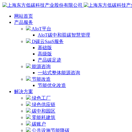
网站首页
产品服务
AIoT平台
AloT碳中和双碳智慧管理
D碳云SaaS服务
基础版
高级版
产品碳足迹
能源咨询
一站式整体能源咨询
节能改造
节能优化改造
解决方案
绿色工厂
绿色供应链
碳中和园区
零能耗建筑
碳账户
公共设施节能降碳