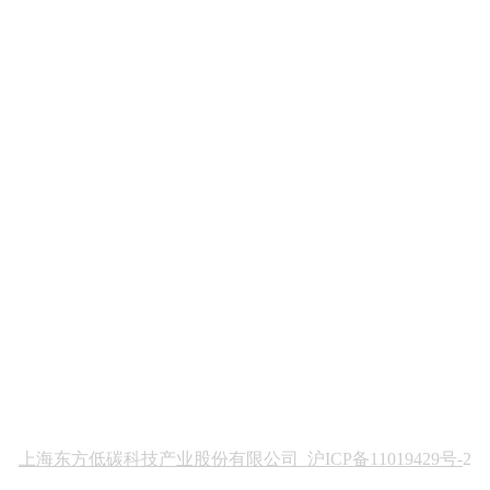
上海东方低碳科技产业股份有限公司 沪ICP备11019429号-
2