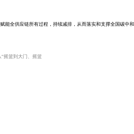
，赋能全供应链所有过程，持续减排，从而落实和支撑全国碳中
从“摇篮到大门、摇篮