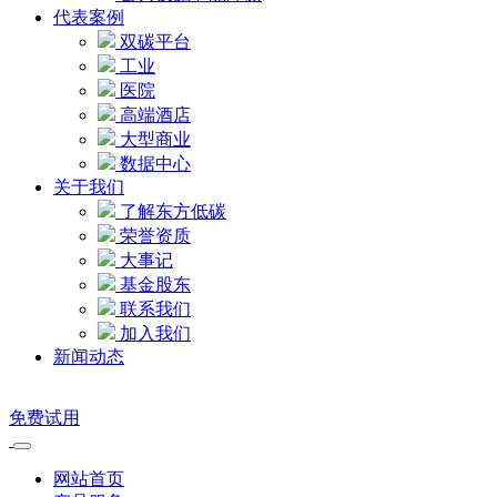
代表案例
双碳平台
工业
医院
高端酒店
大型商业
数据中心
关于我们
了解东方低碳
荣誉资质
大事记
基金股东
联系我们
加入我们
新闻动态
免费试用
网站首页