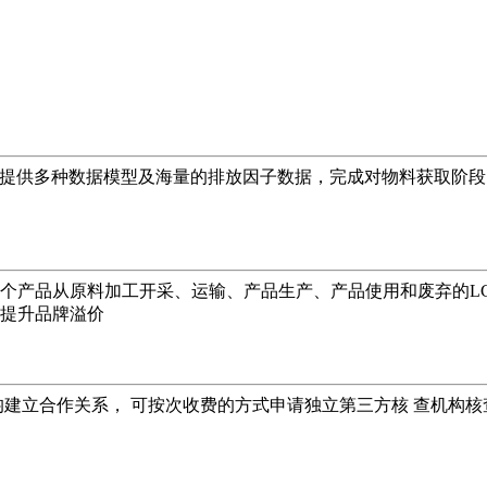
周期理念，提供多种数据模型及海量的排放因子数据，完成对物料获
个产品从原料加工开采、运输、产品生产、产品使用和废弃的L
提升品牌溢价
建立合作关系， 可按次收费的方式申请独立第三方核 查机构核