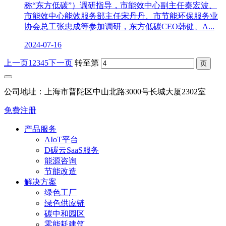
称“东方低碳”）调研指导，市能效中心副主任秦宏波、
市能效中心能效服务部主任宋丹丹、市节能环保服务业
协会总工张忠成等参加调研，东方低碳CEO韩健、A...
2024-07-16
上一页
1
2
3
4
5
下一页
转至第
公司地址：上海市普陀区中山北路3000号长城大厦2302室
免费注册
产品服务
AIoT平台
D碳云SaaS服务
能源咨询
节能改造
解决方案
绿色工厂
绿色供应链
碳中和园区
零能耗建筑