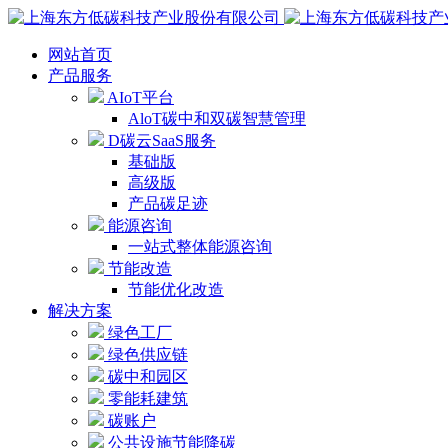
网站首页
产品服务
AIoT平台
AloT碳中和双碳智慧管理
D碳云SaaS服务
基础版
高级版
产品碳足迹
能源咨询
一站式整体能源咨询
节能改造
节能优化改造
解决方案
绿色工厂
绿色供应链
碳中和园区
零能耗建筑
碳账户
公共设施节能降碳