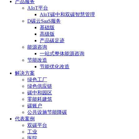
产品服务
AIoT平台
AloT碳中和双碳智慧管理
D碳云SaaS服务
基础版
高级版
产品碳足迹
能源咨询
一站式整体能源咨询
节能改造
节能优化改造
解决方案
绿色工厂
绿色供应链
碳中和园区
零能耗建筑
碳账户
公共设施节能降碳
代表案例
双碳平台
工业
医院