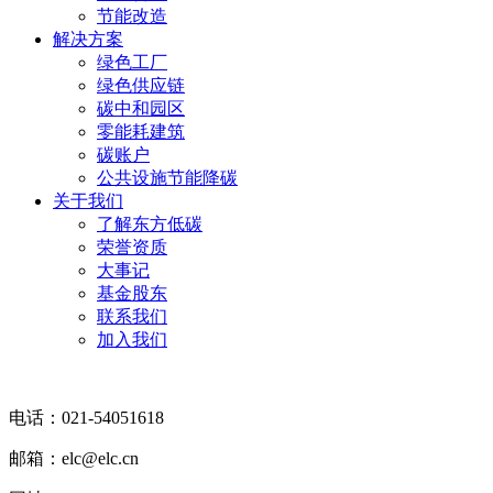
节能改造
解决方案
绿色工厂
绿色供应链
碳中和园区
零能耗建筑
碳账户
公共设施节能降碳
关于我们
了解东方低碳
荣誉资质
大事记
基金股东
联系我们
加入我们
电话：021-54051618
邮箱：elc@elc.cn