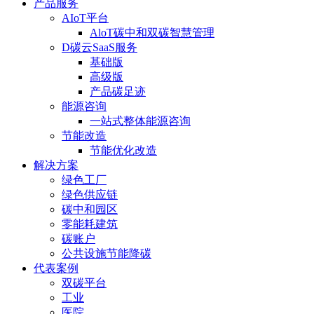
产品服务
AIoT平台
AloT碳中和双碳智慧管理
D碳云SaaS服务
基础版
高级版
产品碳足迹
能源咨询
一站式整体能源咨询
节能改造
节能优化改造
解决方案
绿色工厂
绿色供应链
碳中和园区
零能耗建筑
碳账户
公共设施节能降碳
代表案例
双碳平台
工业
医院