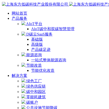
网站首页
产品服务
AIoT平台
AloT碳中和双碳智慧管理
D碳云SaaS服务
基础版
高级版
产品碳足迹
能源咨询
一站式整体能源咨询
节能改造
节能优化改造
解决方案
绿色工厂
绿色供应链
碳中和园区
零能耗建筑
碳账户
公共设施节能降碳